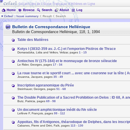
Home
Browse
Search
About
Log
Cefael :: Issue summary
Result
Search
Bulletin de Correspondance Hellénique
Bulletin de Correspondance Hellénique
,
118
,
1
,
1994
Table des Matières
Kotys I (383/2-359 av. J.-C.) et l'emporion Pistiros de Thrace
Domaradzka, Lidia and Velkov, Velizar, pages
1
-
15
Antiochos IV (175-164) et le monnayage de bronze séleucide
Le Rider, Georges, pages
17
-
34
La roue tourne et le sportif court ... avec une couronne sur la tête 
Jouanna, Jacques, pages
35
-
49
Inscription agoranomique du Pirée
Steinhauer, Georges, pages
51
-
68
The Double Publication of a Sacred Prohibition on Delos : ID 68, A a
Butz, Patricia, pages
69
-
98
Un document amphictionique inédit du IVe siècle
Lefèvre F, François, pages
99
-
112
Appoitas, fils d'Antigonos, théarodoque de Delphes, dans les inscri
Cabanes, Pierre and Drini, Faïk, pages
113
-
130