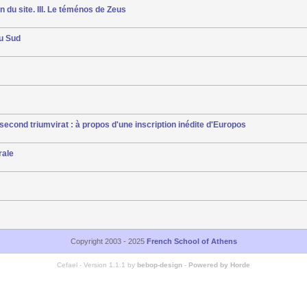
 du site. III. Le téménos de Zeus
du Sud
second triumvirat : à propos d'une inscription inédite d'Europos
rale
Copyright 2003 - 2025
French School of Athens
Cefael - Version 1.1.1 by
bebop-design
-
Powered by Horde