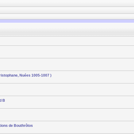
( Aristophane, Nuées 1005-1007 )
nd B
ptions de Bouthrôtos