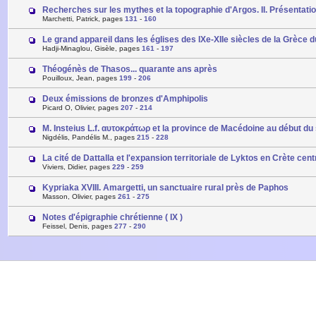
Recherches sur les mythes et la topographie d'Argos. II. Présentation
Marchetti, Patrick, pages
131
-
160
Le grand appareil dans les églises des IXe-XIIe siècles de la Grèce 
Hadji-Minaglou, Gisèle, pages
161
-
197
Théogénès de Thasos... quarante ans après
Pouilloux, Jean, pages
199
-
206
Deux émissions de bronzes d'Amphipolis
Picard O, Olivier, pages
207
-
214
M. Insteius L.f. αυτοκράτωρ et la province de Macédoine au début du 
Nigdélis, Pandélis M., pages
215
-
228
La cité de Dattalla et l'expansion territoriale de Lyktos en Crète cent
Viviers, Didier, pages
229
-
259
Kypriaka XVIII. Amargetti, un sanctuaire rural près de Paphos
Masson, Olivier, pages
261
-
275
Notes d'épigraphie chrétienne ( IX )
Feissel, Denis, pages
277
-
290