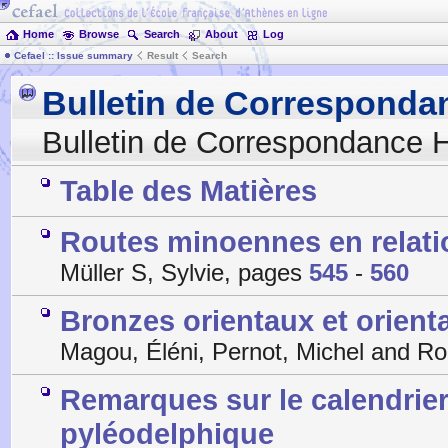
Home
Browse
Search
About
Log
Cefael :: Issue summary
Result
Search
Bulletin de Corresponda
Bulletin de Correspondance H
Table des Matières
Routes minoennes en relatio
Müller S, Sylvie, pages
545
-
560
Bronzes orientaux et orient
Magou, Éléni, Pernot, Michel and Ro
Remarques sur le calendrie
pyléodelphique