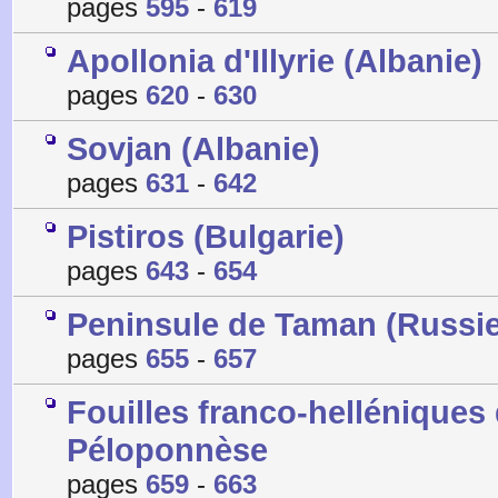
pages
595
-
619
Apollonia d'Illyrie (Albanie)
pages
620
-
630
Sovjan (Albanie)
pages
631
-
642
Pistiros (Bulgarie)
pages
643
-
654
Peninsule de Taman (Russie
pages
655
-
657
Fouilles franco-helléniques 
Péloponnèse
pages
659
-
663