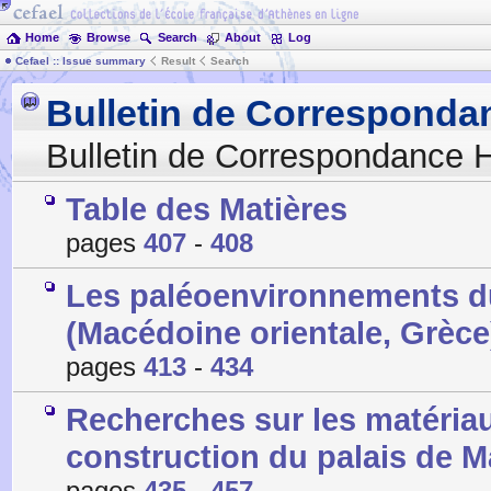
Home
Browse
Search
About
Log
Cefael :: Issue summary
Result
Search
Bulletin de Corresponda
Bulletin de Correspondance H
Table des Matières
pages
407
-
408
Les paléoenvironnements du 
(Macédoine orientale, Grèce
pages
413
-
434
Recherches sur les matériaux
construction du palais de M
pages
435
-
457