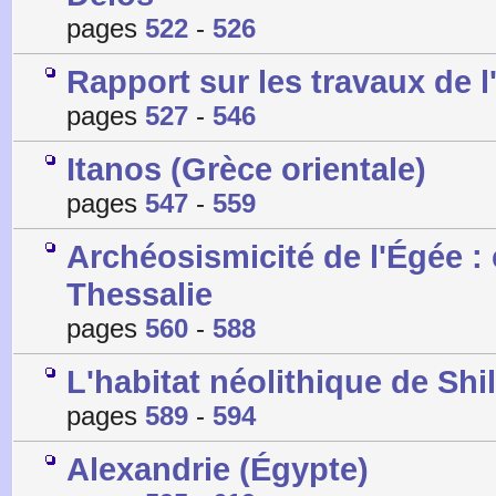
pages
522
-
526
Rapport sur les travaux de 
pages
527
-
546
Itanos (Grèce orientale)
pages
547
-
559
Archéosismicité de l'Égée : 
Thessalie
pages
560
-
588
L'habitat néolithique de Sh
pages
589
-
594
Alexandrie (Égypte)