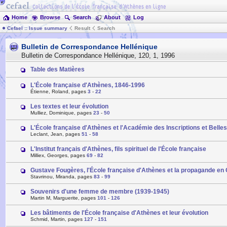
Home
Browse
Search
About
Log
Cefael :: Issue summary
Result
Search
Bulletin de Correspondance Hellénique
Bulletin de Correspondance Hellénique
,
120
,
1
,
1996
Table des Matières
L'École française d'Athènes, 1846-1996
Étienne, Roland, pages
3
-
22
Les textes et leur évolution
Mulliez, Dominique, pages
23
-
50
L'École française d'Athènes et l'Académie des Inscriptions et Belles
Leclant, Jean, pages
51
-
58
L'Institut français d'Athènes, fils spirituel de l'École française
Milliex, Georges, pages
69
-
82
Gustave Fougères, l'École française d'Athènes et la propagande en
Stavrinou, Miranda, pages
83
-
99
Souvenirs d'une femme de membre (1939-1945)
Martin M, Marguerite, pages
101
-
126
Les bâtiments de l'École française d'Athènes et leur évolution
Schmid, Martin, pages
127
-
151