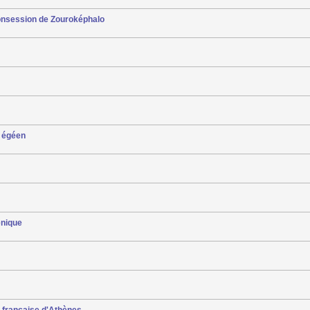
consession de Zouroképhalo
e égéen
énique
e française d'Athènes