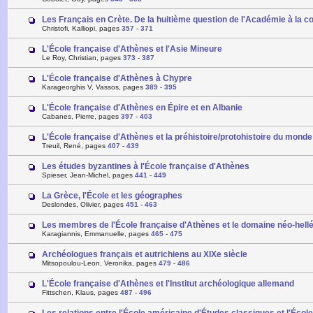
Les Français en Crète. De la huitième question de l'Académie à la 
Christofi, Kalliopi, pages
357
-
371
L'École française d'Athènes et l'Asie Mineure
Le Roy, Christian, pages
373
-
387
L'École française d'Athènes à Chypre
Karageorghis V, Vassos, pages
389
-
395
L'École française d'Athènes en Épire et en Albanie
Cabanes, Pierre, pages
397
-
403
L'École française d'Athènes et la préhistoire/protohistoire du mond
Treuil, René, pages
407
-
439
Les études byzantines à l'École française d'Athènes
Spieser, Jean-Michel, pages
441
-
449
La Grèce, l'École et les géographes
Deslondes, Olivier, pages
451
-
463
Les membres de l'École française d'Athènes et le domaine néo-hell
Karagiannis, Emmanuelle, pages
465
-
475
Archéologues français et autrichiens au XIXe siècle
Mitsopoulou-Leon, Veronika, pages
479
-
486
L'École française d'Athènes et l'Institut archéologique allemand
Fittschen, Klaus, pages
487
-
496
Les relations entre l'École américaine d'Études classiques et l'Écol