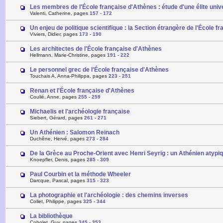
Les membres de l'École française d'Athènes : étude d'une élite univ
Valenti, Catherine, pages
157
-
172
Un enjeu de politique scientifique : la Section étrangère de l'École 
Viviers, Didier, pages
173
-
190
Les architectes de l'École française d'Athènes
Hellmann, Marie-Christine, pages
191
-
222
Le personnel grec de l'École française d'Athènes
Touchais A, Anna-Philippa, pages
223
-
251
Renan et l'École française d'Athènes
Coulié, Anne, pages
255
-
259
Michaelis et l'archéologie française
Siebert, Gérard, pages
261
-
271
Un Athénien : Salomon Reinach
Duchêne, Hervé, pages
273
-
284
De la Grèce au Proche-Orient avec Henri Seyrig : un Athénien atypiq
Knoepfler, Denis, pages
285
-
309
Paul Courbin et la méthode Wheeler
Darcque, Pascal, pages
315
-
323
La photographie et l'archéologie : des chemins inverses
Collet, Philippe, pages
325
-
344
La bibliothèque
Cobolet, Guy, pages
345
-
353