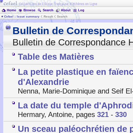
Home
Browse
Search
About
Log
Cefael :: Issue summary
Result
Search
Bulletin de Corresponda
Bulletin de Correspondance H
Table des Matières
La petite plastique en faïe
d'Alexandrie
Nenna, Marie-Dominique and Seif El
La date du temple d'Aphrod
Hermary, Antoine, pages
321
-
330
Un sceau paléochrétien de p