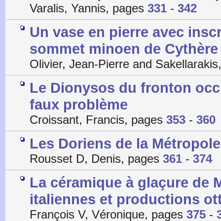
Varalis, Yannis, pages
331
-
342
Un vase en pierre avec inscr
sommet minoen de Cythère
Olivier, Jean-Pierre and Sakellaraki
Le Dionysos du fronton occi
faux problème
Croissant, Francis, pages
353
-
360
Les Doriens de la Métropo
Rousset D, Denis, pages
361
-
374
La céramique à glaçure de M
italiennes et productions o
François V, Véronique, pages
375
-