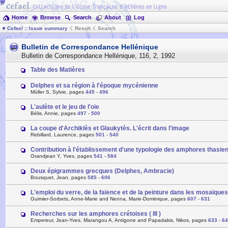
Home
Browse
Search
About
Log
Cefael :: Issue summary
Result
Search
Bulletin de Correspondance Hellénique
Bulletin de Correspondance Hellénique
,
116
,
2
,
1992
Table des Matières
Delphes et sa région à l'époque mycénienne
Müller S, Sylvie, pages
445
-
496
L'aulète et le jeu de l'oie
Bélis, Annie, pages
497
-
500
La coupe d'Archiklès et Glaukytès. L'écrit dans l'image
Rebillard, Laurence, pages
501
-
540
Contribution à l'établissement d'une typologie des amphores thasien
Grandjean Y, Yves, pages
541
-
584
Deux épigrammes grecques (Delphes, Ambracie)
Bousquet, Jean, pages
585
-
606
L'emploi du verre, de la faïence et de la peinture dans les mosaïque
Guimier-Sorbets, Anne-Marie and Nenna, Marie-Dominique, pages
607
-
631
Recherches sur les amphores crétoises ( III )
Empereur, Jean-Yves, Marangou A, Antigone and Papadakis, Nikos, pages
633
-
64