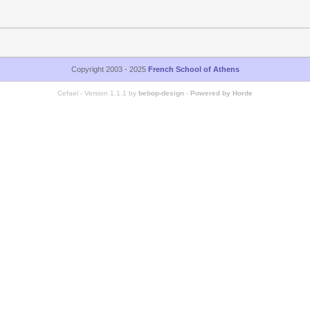
Copyright 2003 - 2025
French School of Athens
Cefael - Version 1.1.1 by
bebop-design
-
Powered by Horde