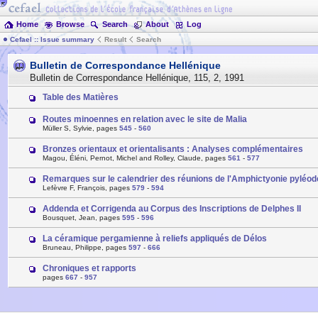
Home
Browse
Search
About
Log
Cefael :: Issue summary
Result
Search
Bulletin de Correspondance Hellénique
Bulletin de Correspondance Hellénique
,
115
,
2
,
1991
Table des Matières
Routes minoennes en relation avec le site de Malia
Müller S, Sylvie, pages
545
-
560
Bronzes orientaux et orientalisants : Analyses complémentaires
Magou, Éléni, Pernot, Michel and Rolley, Claude, pages
561
-
577
Remarques sur le calendrier des réunions de l'Amphictyonie pyléod
Lefèvre F, François, pages
579
-
594
Addenda et Corrigenda au Corpus des Inscriptions de Delphes II
Bousquet, Jean, pages
595
-
596
La céramique pergamienne à reliefs appliqués de Délos
Bruneau, Philippe, pages
597
-
666
Chroniques et rapports
pages
667
-
957