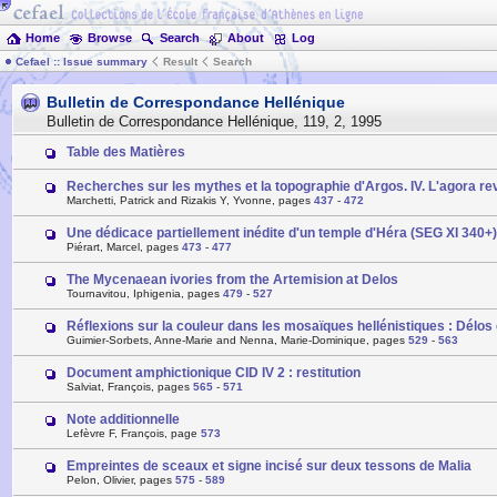
Home
Browse
Search
About
Log
Cefael :: Issue summary
Result
Search
Bulletin de Correspondance Hellénique
Bulletin de Correspondance Hellénique
,
119
,
2
,
1995
Table des Matières
Recherches sur les mythes et la topographie d'Argos. IV. L'agora rev
Marchetti, Patrick and Rizakis Y, Yvonne, pages
437
-
472
Une dédicace partiellement inédite d'un temple d'Héra (SEG XI 340+)
Piérart, Marcel, pages
473
-
477
The Mycenaean ivories from the Artemision at Delos
Tournavitou, Iphigenia, pages
479
-
527
Réflexions sur la couleur dans les mosaïques hellénistiques : Délos
Guimier-Sorbets, Anne-Marie and Nenna, Marie-Dominique, pages
529
-
563
Document amphictionique CID IV 2 : restitution
Salviat, François, pages
565
-
571
Note additionnelle
Lefèvre F, François, page
573
Empreintes de sceaux et signe incisé sur deux tessons de Malia
Pelon, Olivier, pages
575
-
589