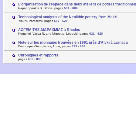
L'organisation de l'espace dans deux ateliers de potiers traditionne
Papadopoulos S, Stratis, pages
591
-
606
Technological analysis of the Neolithic pottery from Makri
Yiouni, Paraskevi, pages
607
-
620
ΛΟΓΕΙΑ ΤΗΣ ΔΙΔΡΑΧΜΙΑΣ à Rhodes
Kontorini, Vassa N. and Migeotte, Léopold, pages
621
-
628
Note sur les monnaies trouvées en 1991 près d'Alyki à Larnaca
Destrooper-Georgiades, Anne, pages
629
-
638
Chroniques et rapports
pages
639
-
838