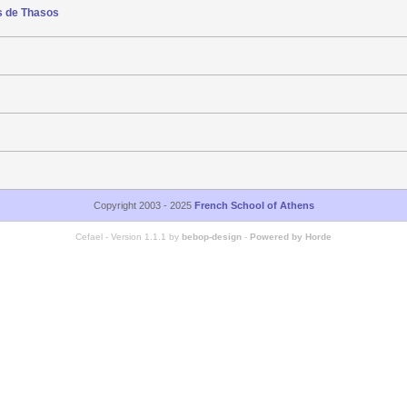
ls de Thasos
Copyright 2003 - 2025
French School of Athens
Cefael - Version 1.1.1 by
bebop-design
-
Powered by Horde