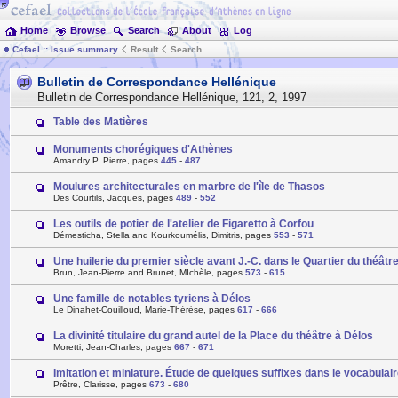
Home
Browse
Search
About
Log
Cefael :: Issue summary
Result
Search
Bulletin de Correspondance Hellénique
Bulletin de Correspondance Hellénique
,
121
,
2
,
1997
Table des Matières
Monuments chorégiques d'Athènes
Amandry P, Pierre, pages
445
-
487
Moulures architecturales en marbre de l'île de Thasos
Des Courtils, Jacques, pages
489
-
552
Les outils de potier de l'atelier de Figaretto à Corfou
Démesticha, Stella and Kourkoumélis, Dimitris, pages
553
-
571
Une huilerie du premier siècle avant J.-C. dans le Quartier du théâtr
Brun, Jean-Pierre and Brunet, MIchèle, pages
573
-
615
Une famille de notables tyriens à Délos
Le Dinahet-Couilloud, Marie-Thérèse, pages
617
-
666
La divinité titulaire du grand autel de la Place du théâtre à Délos
Moretti, Jean-Charles, pages
667
-
671
Imitation et miniature. Étude de quelques suffixes dans le vocabulair
Prêtre, Clarisse, pages
673
-
680