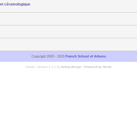
 et céramologique
Copyright 2003 - 2025
French School of Athens
Cefael - Version 1.1.1 by
bebop-design
-
Powered by Horde