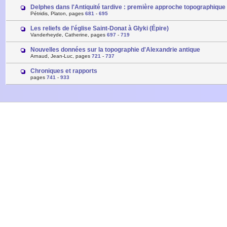
Delphes dans l'Antiquité tardive : première approche topographique
Pétridis, Platon, pages
681
-
695
Les reliefs de l'église Saint-Donat à Glyki (Épire)
Vanderheyde, Catherine, pages
697
-
719
Nouvelles données sur la topographie d'Alexandrie antique
Arnaud, Jean-Luc, pages
721
-
737
Chroniques et rapports
pages
741
-
933