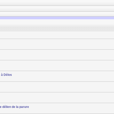
e à Délos
e délien de la parure