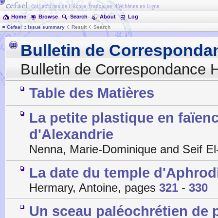
Home
Browse
Search
About
Log
Cefael :: Issue summary
Result
Search
Bulletin de Corresponda
Bulletin de Correspondance H
Table des Matières
La petite plastique en faïe
d'Alexandrie
Nenna, Marie-Dominique and Seif El
La date du temple d'Aphrod
Hermary, Antoine, pages
321
-
330
Un sceau paléochrétien de p