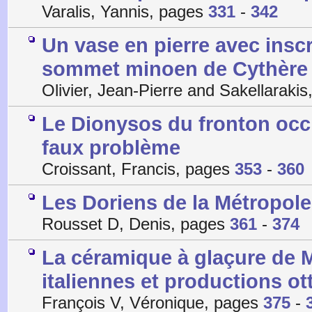
Varalis, Yannis, pages
331
-
342
Un vase en pierre avec inscr
sommet minoen de Cythère
Olivier, Jean-Pierre and Sakellaraki
Le Dionysos du fronton occi
faux problème
Croissant, Francis, pages
353
-
360
Les Doriens de la Métropo
Rousset D, Denis, pages
361
-
374
La céramique à glaçure de M
italiennes et productions o
François V, Véronique, pages
375
-