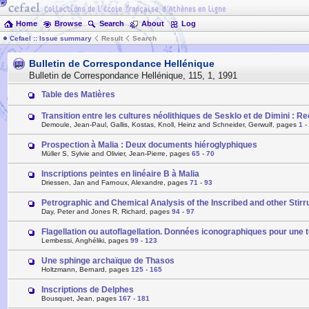
Home
Browse
Search
About
Log
Cefael :: Issue summary
Result
Search
Bulletin de Correspondance Hellénique
Bulletin de Correspondance Hellénique
,
115
,
1
,
1991
Table des Matières
Transition entre les cultures néolithiques de Sesklo et de Dimini : 
Demoule, Jean-Paul, Gallis, Kostas, Knoll, Heinz and Schneider, Gerwulf, pages
1
-
Prospection à Malia : Deux documents hiéroglyphiques
Müller S, Sylvie and Olivier, Jean-Pierre, pages
65
-
70
Inscriptions peintes en linéaire B à Malia
Driessen, Jan and Farnoux, Alexandre, pages
71
-
93
Petrographic and Chemical Analysis of the Inscribed and other Stirr
Day, Peter and Jones R, Richard, pages
94
-
97
Flagellation ou autoflagellation. Données iconographiques pour une t
Lembessi, Anghéliki, pages
99
-
123
Une sphinge archaïque de Thasos
Holtzmann, Bernard, pages
125
-
165
Inscriptions de Delphes
Bousquet, Jean, pages
167
-
181