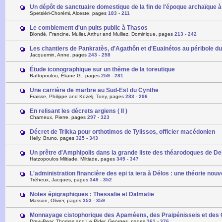
Un dépôt de sanctuaire domestique de la fin de l'époque archaïque 
Spetsiéri-Chorémi, Alceste, pages
183
-
211
Le comblement d'un puits public à Thasos
Blondé, Francine, Muller, Arthur and Mulliez, Dominique, pages
213
-
242
Les chantiers de Pankratès, d'Agathôn et d'Euainétos au péribole d
Jacquemin, Anne, pages
243
-
258
Étude iconographique sur un thème de la toreutique
Raftopoulou, Éliane G., pages
259
-
281
Une carrière de marbre au Sud-Est du Cynthe
Fraisse, Philippe and Kozelj, Tony, pages
283
-
296
En relisant les décrets argiens ( II )
Charneux, Pierre, pages
297
-
323
Décret de Trikka pour orthotimos de Tylissos, officier macédonien
Helly, Bruno, pages
325
-
343
Un prêtre d'Amphipolis dans la grande liste des théarodoques de D
Hatzopoulos Miltiade, Miltiade, pages
345
-
347
L'administration financière des epi ta iera à Délos : une théorie nouv
Tréheux, Jacques, pages
349
-
352
Notes épigraphiques : Thessalie et Dalmatie
Masson, Olivier, pages
353
-
359
Monnayage cistophorique des Apaméens, des Praipénisseis et des Co
Drew-Bear, Thomas and Le Rider, Georges, pages
361
-
376