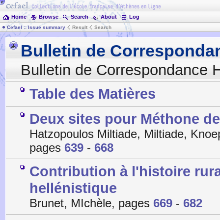
Home
Browse
Search
About
Log
Cefael :: Issue summary
Result
Search
Bulletin de Corresponda
Bulletin de Correspondance H
Table des Matières
Deux sites pour Méthone d
Hatzopoulos Miltiade, Miltiade, Kno
pages
639
-
668
Contribution à l'histoire ru
hellénistique
Brunet, MIchèle, pages
669
-
682