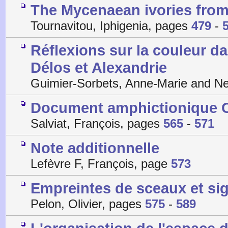
The Mycenaean ivories from
Tournavitou, Iphigenia, pages
479
-
Réflexions sur la couleur d
Délos et Alexandrie
Guimier-Sorbets, Anne-Marie and N
Document amphictionique CID
Salviat, François, pages
565
-
571
Note additionnelle
Lefèvre F, François, page
573
Empreintes de sceaux et sig
Pelon, Olivier, pages
575
-
589