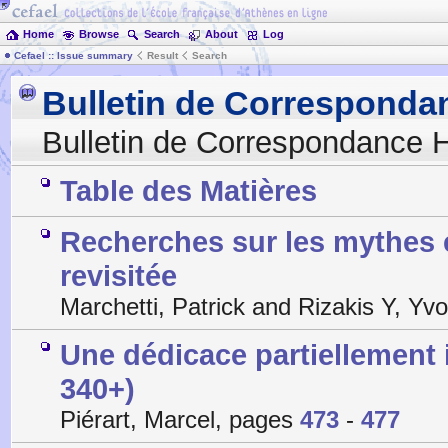
Home
Browse
Search
About
Log
Cefael :: Issue summary
Result
Search
Bulletin de Corresponda
Bulletin de Correspondance H
Table des Matières
Recherches sur les mythes e
revisitée
Marchetti, Patrick and Rizakis Y, Y
Une dédicace partiellement 
340+)
Piérart, Marcel, pages
473
-
477