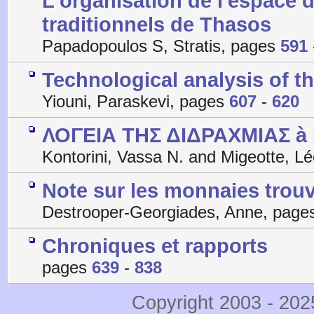
L'organisation de l'espace d
traditionnels de Thasos
Papadopoulos S, Stratis, pages
591
Technological analysis of th
Yiouni, Paraskevi, pages
607
-
620
ΛΟΓΕΙΑ ΤΗΣ ΔΙΔΡΑΧΜΙΑΣ à
Kontorini, Vassa N. and Migeotte, L
Note sur les monnaies trouv
Destrooper-Georgiades, Anne, pag
Chroniques et rapports
pages
639
-
838
Copyright 2003 - 20