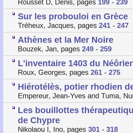
Rousset D, Denis, pages
199
-
239
Sur les probouloi en Grèce
Tréheux, Jacques, pages
241
-
247
Athènes et la Mer Noire
Bouzek, Jan, pages
249
-
259
L'inventaire 1403 du Néôrie
Roux, Georges, pages
261
-
275
Hiérotélès, potier rhodien d
Empereur, Jean-Yves and Tuma, N
Les bouillottes thérapeutiq
de Chypre
Nikolaou I, Ino, pages
301
-
318