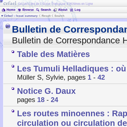
Home
Browse
Search
About
Log
Cefael :: Issue summary
Result
Search
Bulletin de Corresponda
Bulletin de Correspondance H
Table des Matières
Les Tumuli Helladiques : o
Müller S, Sylvie, pages
1
-
42
Notice G. Daux
pages
18
-
24
Les routes minoennes : Rapp
circulation ou circulation d