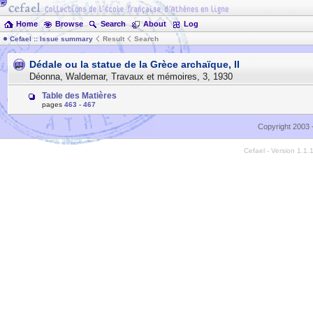
Home
Browse
Search
About
Log
Cefael :: Issue summary
Result
Search
Dédale ou la statue de la Grèce archaïque, II
Déonna, Waldemar
,
Travaux et mémoires
,
3
,
1930
Table des Matières
pages
463
-
467
Copyright 2003 
Cefael - Version 1.1.