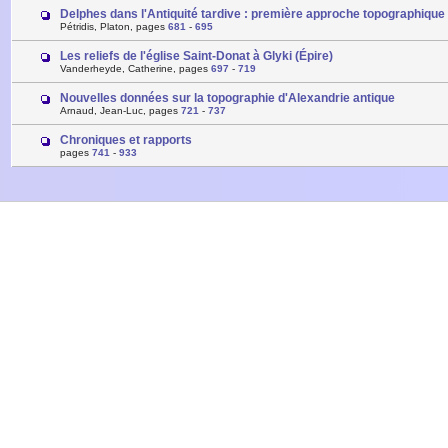
Delphes dans l'Antiquité tardive : première approche topographique
Pétridis, Platon, pages
681
-
695
Les reliefs de l'église Saint-Donat à Glyki (Épire)
Vanderheyde, Catherine, pages
697
-
719
Nouvelles données sur la topographie d'Alexandrie antique
Arnaud, Jean-Luc, pages
721
-
737
Chroniques et rapports
pages
741
-
933