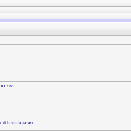
e à Délos
e délien de la parure