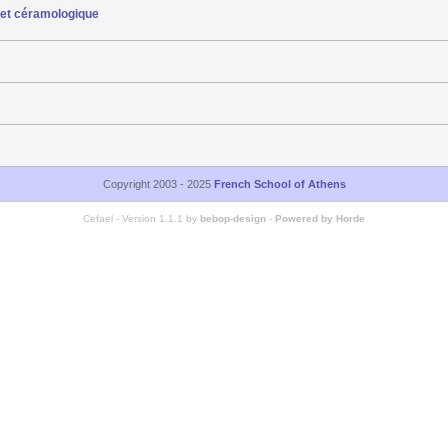
 et céramologique
Copyright 2003 - 2025
French School of Athens
Cefael - Version 1.1.1 by
bebop-design
-
Powered by Horde