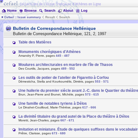
Home
Browse
Search
About
Log
Cefael :: Issue summary
Result
Search
Bulletin de Correspondance Hellénique
Bulletin de Correspondance Hellénique
,
121
,
2
,
1997
Table des Matières
Monuments chorégiques d'Athènes
Amandry P, Pierre, pages
445
-
487
Moulures architecturales en marbre de l'île de Thasos
Des Courtils, Jacques, pages
489
-
552
Les outils de potier de l'atelier de Figaretto à Corfou
Démesticha, Stella and Kourkoumélis, Dimitris, pages
553
-
571
Une huilerie du premier siècle avant J.-C. dans le Quartier du théâtr
Brun, Jean-Pierre and Brunet, MIchèle, pages
573
-
615
Une famille de notables tyriens à Délos
Le Dinahet-Couilloud, Marie-Thérèse, pages
617
-
666
La divinité titulaire du grand autel de la Place du théâtre à Délos
Moretti, Jean-Charles, pages
667
-
671
Imitation et miniature. Étude de quelques suffixes dans le vocabulair
Prêtre, Clarisse, pages
673
-
680