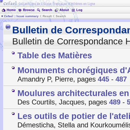
Home
Browse
Search
About
Log
Cefael :: Issue summary
Result
Search
Bulletin de Corresponda
Bulletin de Correspondance H
Table des Matières
Monuments chorégiques d'
Amandry P, Pierre, pages
445
-
487
Moulures architecturales en
Des Courtils, Jacques, pages
489
-
Les outils de potier de l'ate
Démesticha, Stella and Kourkoumélis