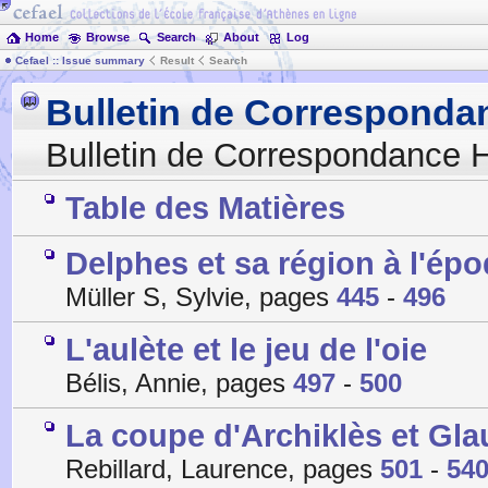
Home
Browse
Search
About
Log
Cefael :: Issue summary
Result
Search
Bulletin de Corresponda
Bulletin de Correspondance H
Table des Matières
Delphes et sa région à l'é
Müller S, Sylvie, pages
445
-
496
L'aulète et le jeu de l'oie
Bélis, Annie, pages
497
-
500
La coupe d'Archiklès et Glau
Rebillard, Laurence, pages
501
-
54