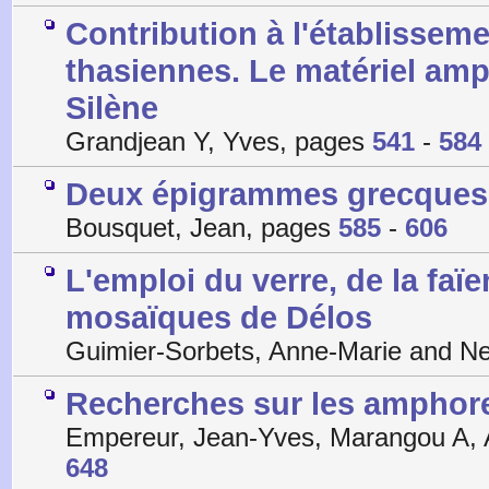
Contribution à l'établissem
thasiennes. Le matériel amp
Silène
Grandjean Y, Yves, pages
541
-
584
Deux épigrammes grecques 
Bousquet, Jean, pages
585
-
606
L'emploi du verre, de la faïe
mosaïques de Délos
Guimier-Sorbets, Anne-Marie and N
Recherches sur les amphores 
Empereur, Jean-Yves, Marangou A, 
648