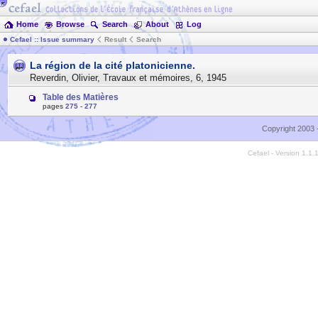
Home
Browse
Search
About
Log
Cefael :: Issue summary
Result
Search
La région de la cité platonicienne.
Reverdin, Olivier
,
Travaux et mémoires
,
6
,
1945
Table des Matières
pages
275
-
277
Copyright 2003 
Cefael - Version 1.1.