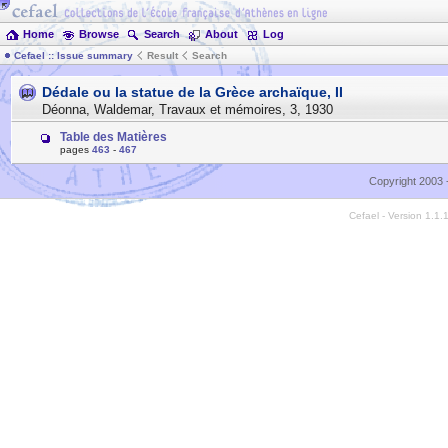
Home
Browse
Search
About
Log
Cefael :: Issue summary
Result
Search
Dédale ou la statue de la Grèce archaïque, II
Déonna, Waldemar
,
Travaux et mémoires
,
3
,
1930
Table des Matières
pages
463
-
467
Copyright 2003 
Cefael - Version 1.1.