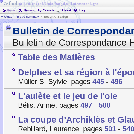
Home
Browse
Search
About
Log
Cefael :: Issue summary
Result
Search
Bulletin de Corresponda
Bulletin de Correspondance H
Table des Matières
Delphes et sa région à l'é
Müller S, Sylvie, pages
445
-
496
L'aulète et le jeu de l'oie
Bélis, Annie, pages
497
-
500
La coupe d'Archiklès et Glau
Rebillard, Laurence, pages
501
-
54