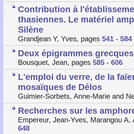
Contribution à l'établissem
thasiennes. Le matériel amp
Silène
Grandjean Y, Yves, pages
541
-
584
Deux épigrammes grecques 
Bousquet, Jean, pages
585
-
606
L'emploi du verre, de la faïe
mosaïques de Délos
Guimier-Sorbets, Anne-Marie and N
Recherches sur les amphores 
Empereur, Jean-Yves, Marangou A, 
648