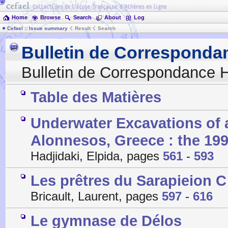
Home
Browse
Search
About
Log
Cefael :: Issue summary
Result
Search
Bulletin de Corresponda
Bulletin de Correspondance H
Table des Matières
Underwater Excavations of a
Alonnesos, Greece : the 19
Hadjidaki, Elpida, pages
561
-
593
Les prêtres du Sarapieion C
Bricault, Laurent, pages
597
-
616
Le gymnase de Délos