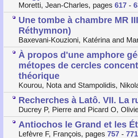
Moretti, Jean-Charles, pages
617
-
6
Une tombe à chambre MR III
Réthymnon)
Baxevani-Kouzioni, Katérina and Mar
À propos d'une amphore géo
métopes de cercles concent
théorique
Kourou, Nota and Stampolidis, Niko
Recherches à Latô. VII. La r
Ducrey P, Pierre and Picard O, Olivi
Antiochos le Grand et les Éto
Lefèvre F, François, pages
757
-
771