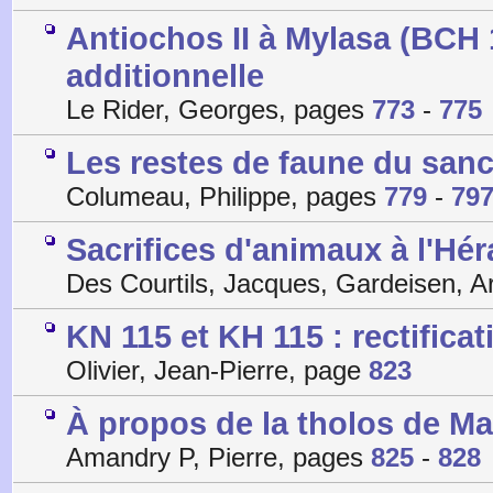
Antiochos II à Mylasa (BCH 1
additionnelle
Le Rider, Georges, pages
773
-
775
Les restes de faune du san
Columeau, Philippe, pages
779
-
79
Sacrifices d'animaux à l'Hé
Des Courtils, Jacques, Gardeisen, A
KN 115 et KH 115 : rectificat
Olivier, Jean-Pierre, page
823
À propos de la tholos de Ma
Amandry P, Pierre, pages
825
-
828