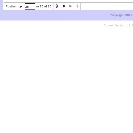
Position
to 35 of 35
Copyright 2003 
Cefael - Version 1.1.