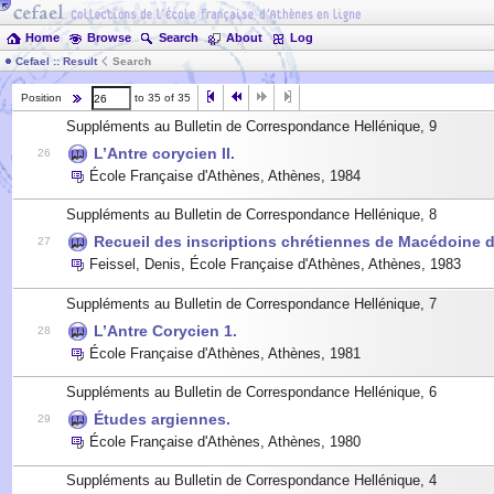
Home
Browse
Search
About
Log
Cefael :: Result
Search
Position
to 35 of 35
Suppléments au Bulletin de Correspondance Hellénique, 9
L’Antre corycien II.
26
École Française d'Athènes, Athènes
,
1984
Suppléments au Bulletin de Correspondance Hellénique, 8
Recueil des inscriptions chrétiennes de Macédoine du
27
Feissel, Denis
,
École Française d'Athènes, Athènes
,
1983
Suppléments au Bulletin de Correspondance Hellénique, 7
L’Antre Corycien 1.
28
École Française d'Athènes, Athènes
,
1981
Suppléments au Bulletin de Correspondance Hellénique, 6
Études argiennes.
29
École Française d'Athènes, Athènes
,
1980
Suppléments au Bulletin de Correspondance Hellénique, 4