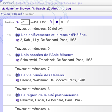
Home
Browse
Search
About
Log
Cefael :: Result
Search
Position
to 458 of 458
Travaux et mémoires, 10
(follow)
Les enlèvements et le retour d’Hélène.
451
2
,
Kahil, Lilly
,
De Boccard, Paris
,
1955
Travaux et mémoires, 9
Lois sacrées de l’Asie Mineure.
452
Sokolowski, Franciszek
,
De Boccard, Paris
,
1955
Travaux et mémoires, 7
La vie privée des Déliens.
453
Déonna, Waldemar
,
De Boccard, Paris
,
1948
Travaux et mémoires, 6
La région de la cité platonicienne.
454
Reverdin, Olivier
,
De Boccard, Paris
,
1945
Travaux et mémoires, 4