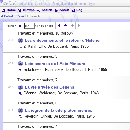
Home
Browse
Search
About
Log
Cefael :: Result
Search
Position
to 458 of 458
Travaux et mémoires, 10
(follow)
Les enlèvements et le retour d’Hélène.
451
2
,
Kahil, Lilly
,
De Boccard, Paris
,
1955
Travaux et mémoires, 9
Lois sacrées de l’Asie Mineure.
452
Sokolowski, Franciszek
,
De Boccard, Paris
,
1955
Travaux et mémoires, 7
La vie privée des Déliens.
453
Déonna, Waldemar
,
De Boccard, Paris
,
1948
Travaux et mémoires, 6
La région de la cité platonicienne.
454
Reverdin, Olivier
,
De Boccard, Paris
,
1945
Travaux et mémoires, 4