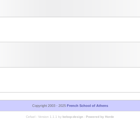
Copyright 2003 - 2025
French School of Athens
Cefael - Version 1.1.1 by
bebop-design
-
Powered by Horde