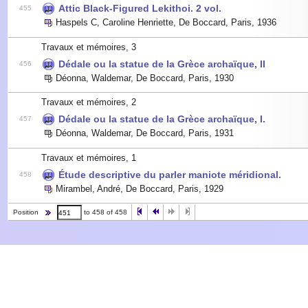
Attic Black-Figured Lekithoi. 2 vol.
455
Haspels C, Caroline Henriette
,
De Boccard, Paris
,
1936
Travaux et mémoires, 3
Dédale ou la statue de la Grèce archaïque, II
456
Déonna, Waldemar
,
De Boccard, Paris
,
1930
Travaux et mémoires, 2
Dédale ou la statue de la Grèce archaïque, I.
457
Déonna, Waldemar
,
De Boccard, Paris
,
1931
Travaux et mémoires, 1
Étude descriptive du parler maniote méridional.
458
Mirambel, André
,
De Boccard, Paris
,
1929
Position
to 458 of 458