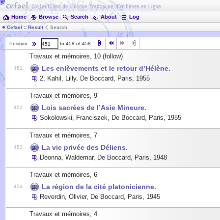
Home
Browse
Search
About
Log
Cefael :: Result
Search
Position
to 458 of 458
Travaux et mémoires, 10
(follow)
Les enlèvements et le retour d’Hélène.
451
2
,
Kahil, Lilly
,
De Boccard, Paris
,
1955
Travaux et mémoires, 9
Lois sacrées de l’Asie Mineure.
452
Sokolowski, Franciszek
,
De Boccard, Paris
,
1955
Travaux et mémoires, 7
La vie privée des Déliens.
453
Déonna, Waldemar
,
De Boccard, Paris
,
1948
Travaux et mémoires, 6
La région de la cité platonicienne.
454
Reverdin, Olivier
,
De Boccard, Paris
,
1945
Travaux et mémoires, 4