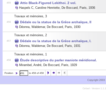
Attic Black-Figured Lekithoi. 2 vol.
455
Haspels C, Caroline Henriette
,
De Boccard, Paris
,
1936
Travaux et mémoires, 3
Dédale ou la statue de la Grèce archaïque, II
456
Déonna, Waldemar
,
De Boccard, Paris
,
1930
Travaux et mémoires, 2
Dédale ou la statue de la Grèce archaïque, I.
457
Déonna, Waldemar
,
De Boccard, Paris
,
1931
Travaux et mémoires, 1
Étude descriptive du parler maniote méridional.
458
Mirambel, André
,
De Boccard, Paris
,
1929
Position
to 458 of 458
Copyright 2003 
Cefael - Version 1.1.